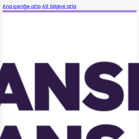
Ana içeriğe atla
Alt bilgiye atla